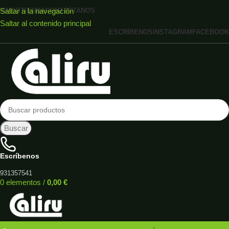
Saltar a la navegación
INICIO
TIENDA
CONTÁCTANOS
Saltar al contenido principal
ESCRÍBENOS
INSTAGRAM
FACEBOOK
Buscar
Escríbenos
931357541
0
elementos
/
0,00
€