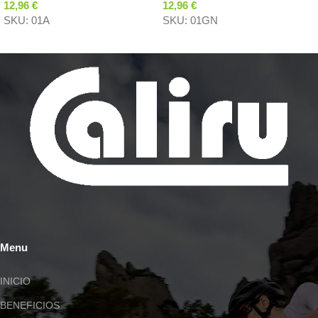
12,96
€
12,96
€
SKU:
01A
SKU:
01GN
Menu
INICIO
BENEFICIOS