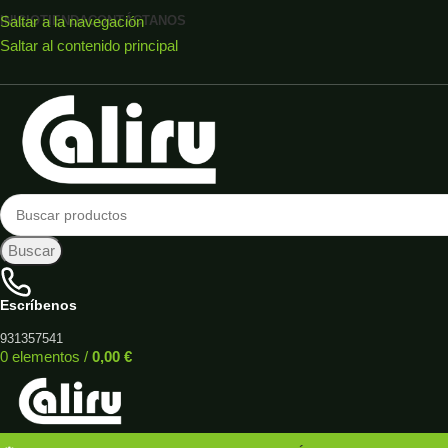
Saltar a la navegación
INICIO
TIENDA
CONTÁCTANOS
Saltar al contenido principal
Buscar
Escríbenos
931357541
0
elementos
/
0,00
€