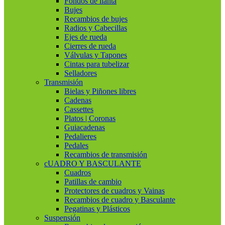
Fondos de llanta
Bujes
Recambios de bujes
Radios y Cabecillas
Ejes de rueda
Cierres de rueda
Válvulas y Tapones
Cintas para tubelizar
Selladores
Transmisión
Bielas y Piñones libres
Cadenas
Cassettes
Platos | Coronas
Guiacadenas
Pedalieres
Pedales
Recambios de transmisión
cUADRO Y BASCULANTE
Cuadros
Patillas de cambio
Protectores de cuadros y Vainas
Recambios de cuadro y Basculante
Pegatinas y Plásticos
Suspensión