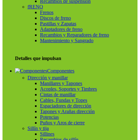
Recambios de suspensión
fRENO
Frenos
Discos de freno
Pastillas y Zapatas
Adaptadores de freno
Recambios y Reparadores de freno
Mantenimiento y Sangrado
Detalles que impulsan
Componentes
Dirección y manillar
Manillares y Tapones
Acoples, Soportes y Timbres
Cintas de manillar
Cables, Fundas y Topes
Espaciadores de dirección
Tapones y Arañas dirección
Potencias
Puños y Aros de cierre
Sillín y tija
Sillines
Recambios de sillín