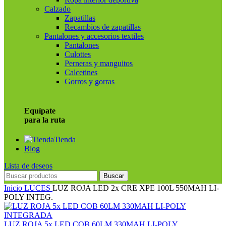
Calzado
Zapatillas
Recambios de zapatillas
Pantalones y accesorios textiles
Pantalones
Culottes
Perneras y manguitos
Calcetines
Gorros y gorras
Equípate
para la ruta
Tienda
Blog
Lista de deseos
Buscar
Inicio
LUCES
LUZ ROJA LED 2x CRE XPE 100L 550MAH LI-
POLY INTEG.
LUZ ROJA 5x LED COB 60LM 330MAH LI-POLY