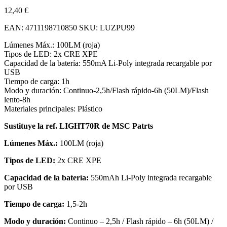
12,40
€
EAN:
4711198710850
SKU:
LUZPU99
Lúmenes Máx.: 100LM (roja)
Tipos de LED: 2x CRE XPE
Capacidad de la batería: 550mA Li-Poly integrada recargable por
USB
Tiempo de carga: 1h
Modo y duración: Continuo-2,5h/Flash rápido-6h (50LM)/Flash
lento-8h
Materiales principales: Plástico
Sustituye la ref. LIGHT70R de MSC Patrts
Lúmenes Máx.:
100LM (roja)
Tipos de LED:
2x CRE XPE
Capacidad de la batería:
550mAh Li-Poly integrada recargable
por USB
Tiempo de carga:
1,5-2h
Modo y duración:
Continuo – 2,5h / Flash rápido – 6h (50LM) /