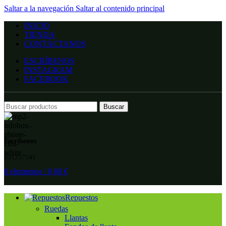
Saltar a la navegación
Saltar al contenido principal
INICIO
TIENDA
CONTÁCTANOS
ESCRÍBENOS
INSTAGRAM
FACEBOOK
Buscar
Escríbenos
931357541
0
elementos
/
0,00
€
Repuestos
Ruedas
Llantas