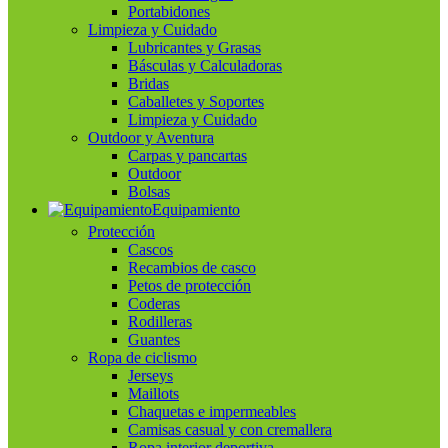
Portabidones
Limpieza y Cuidado
Lubricantes y Grasas
Básculas y Calculadoras
Bridas
Caballetes y Soportes
Limpieza y Cuidado
Outdoor y Aventura
Carpas y pancartas
Outdoor
Bolsas
Equipamiento
Protección
Cascos
Recambios de casco
Petos de protección
Coderas
Rodilleras
Guantes
Ropa de ciclismo
Jerseys
Maillots
Chaquetas e impermeables
Camisas casual y con cremallera
Ropa interior deportiva