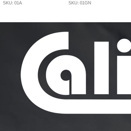
SKU:
01A
SKU:
01GN