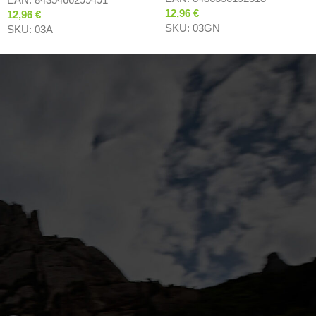
12,96
€
12,96
€
SKU:
03GN
SKU:
03A