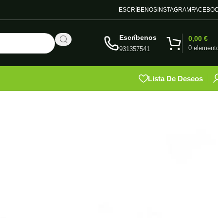
ESCRÍBENOS
INSTAGRAM
FACEBO
Escríbenos
0,00
€
0
element
931357541
Lista De Deseos