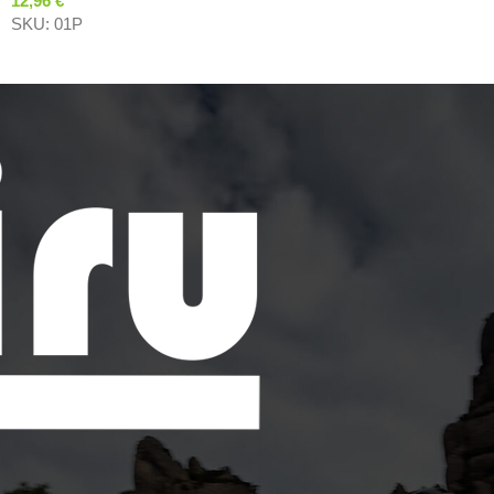
12,96
€
SKU:
01P