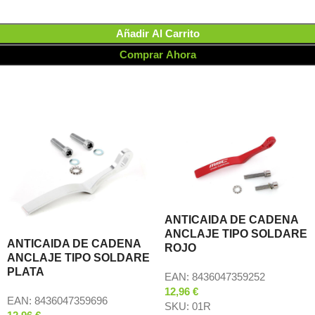
Añadir Al Carrito
Comprar Ahora
ANTICAIDA DE CADENA
ANCLAJE TIPO SOLDARE
ANTICAIDA DE CADENA
ROJO
ANCLAJE TIPO SOLDARE
PLATA
EAN:
8436047359252
12,96
€
EAN:
8436047359696
SKU:
01R